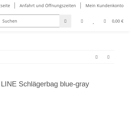
tseite
Anfahrt und Öffnungszeiten
Mein Kundenkonto
Taschen
Bekleidung
Griffbänder
Padel und Pi
0,00 €
INE Schlägerbag blue-gray