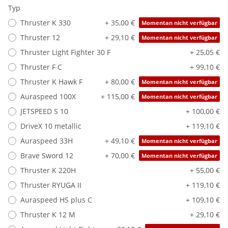
Typ
Thruster K 330
+ 35,00 €
Momentan nicht verfügbar
Thruster 12
+ 29,10 €
Momentan nicht verfügbar
Thruster Light Fighter 30 F
+ 25,05 €
Thruster F C
+ 99,10 €
Thruster K Hawk F
+ 80,00 €
Momentan nicht verfügbar
Auraspeed 100X
+ 115,00 €
Momentan nicht verfügbar
JETSPEED S 10
+ 100,00 €
DriveX 10 metallic
+ 119,10 €
Auraspeed 33H
+ 49,10 €
Momentan nicht verfügbar
Brave Sword 12
+ 70,00 €
Momentan nicht verfügbar
Thruster K 220H
+ 55,00 €
Thruster RYUGA II
+ 119,10 €
Auraspeed HS plus C
+ 109,10 €
Thruster K 12 M
+ 29,10 €