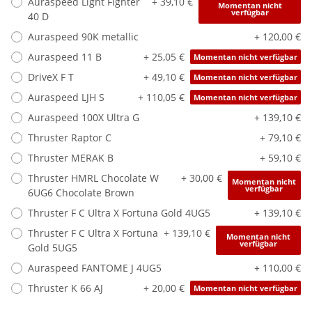
Auraspeed Light Fighter
+ 39,10 €
Momentan nicht
verfügbar
40 D
Auraspeed 90K metallic
+ 120,00 €
Auraspeed 11 B
+ 25,05 €
Momentan nicht verfügbar
DriveX F T
+ 49,10 €
Momentan nicht verfügbar
Auraspeed LJH S
+ 110,05 €
Momentan nicht verfügbar
Auraspeed 100X Ultra G
+ 139,10 €
Thruster Raptor C
+ 79,10 €
Thruster MERAK B
+ 59,10 €
Thruster HMRL Chocolate W
+ 30,00 €
Momentan nicht
verfügbar
6UG6 Chocolate Brown
Thruster F C Ultra X Fortuna Gold 4UG5
+ 139,10 €
Thruster F C Ultra X Fortuna
+ 139,10 €
Momentan nicht
verfügbar
Gold 5UG5
Auraspeed FANTOME J 4UG5
+ 110,00 €
Thruster K 66 AJ
+ 20,00 €
Momentan nicht verfügbar