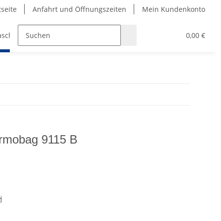
tseite
Anfahrt und Öffnungszeiten
Mein Kundenkonto
aschen
Bekleidung
Griffbänder
Padel und Pick
0,00 €
rmobag 9115 B
H