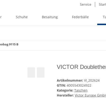
Service
Star
r
Schuhe
Besaitung
Federbälle
T
obag 9115 B
VICTOR Doublethe
Artikelnummer:
VI_202624
GTIN:
4005543024922
Kategorie:
Taschen
Hersteller:
Victor Europe Gmb