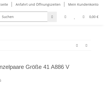
tseite
Anfahrt und Öffnungszeiten
Mein Kundenkonto
Taschen
Bekleidung
Griffbänder
Padel und Pi
0,00 €
zelpaare Größe 41 A886 V
6