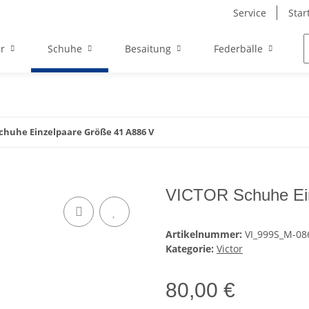
Service
Star
r
Schuhe
Besaitung
Federbälle
chuhe Einzelpaare Größe 41 A886 V
VICTOR Schuhe Ein
Artikelnummer:
VI_999S_M-08
Kategorie:
Victor
80,00 €