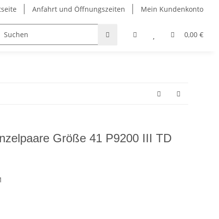
tseite
Anfahrt und Öffnungszeiten
Mein Kundenkonto
Taschen
Bekleidung
Griffbänder
Padel und Pi
0,00 €
zelpaare Größe 41 P9200 III TD
1