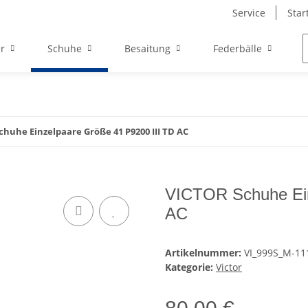
Service
Star
r
Schuhe
Besaitung
Federbälle
chuhe Einzelpaare Größe 41 P9200 III TD AC
VICTOR Schuhe Ein
AC
Artikelnummer:
VI_999S_M-11
Kategorie:
Victor