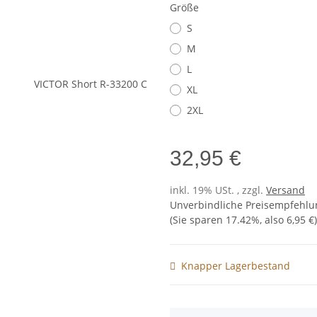
Größe
S
M
L
XL
2XL
32,95 €
inkl. 19% USt. , zzgl.
Versand
Unverbindliche Preisempfehlun
(Sie sparen
17.42%
, also
6,95 €
)
Knapper Lagerbestand