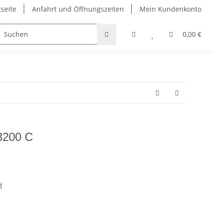
tseite
Anfahrt und Öffnungszeiten
Mein Kundenkonto
Taschen
Bekleidung
Griffbänder
Padel und Pi
0,00 €
3200 C
H