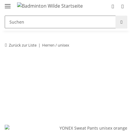
Zurück zur Liste
Herren / unisex