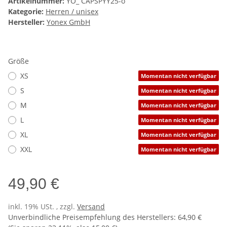
Artikelnummer:
YO_ CAPSPYY25-o
Kategorie:
Herren / unisex
Hersteller:
Yonex GmbH
Größe
XS
Momentan nicht verfügbar
S
Momentan nicht verfügbar
M
Momentan nicht verfügbar
L
Momentan nicht verfügbar
XL
Momentan nicht verfügbar
XXL
Momentan nicht verfügbar
49,90 €
inkl. 19% USt. , zzgl.
Versand
Unverbindliche Preisempfehlung des Herstellers
:
64,90 €