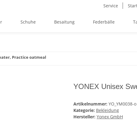
Service
Star
r
Schuhe
Besaitung
Federbälle
T
ater, Practice oatmeal
YONEX Unisex Swea
Artikelnummer:
YO_YM0038-o
Kategorie:
Bekleidung
Hersteller:
Yonex GmbH