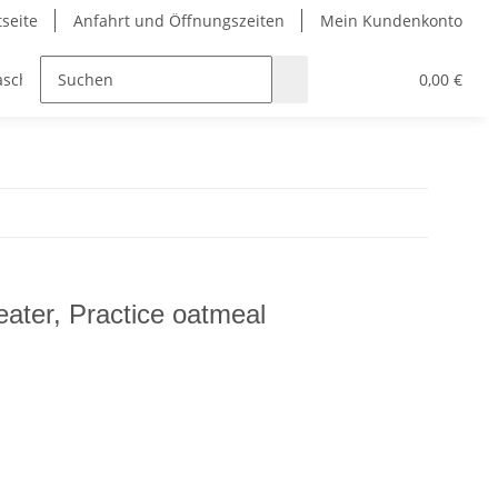
tseite
Anfahrt und Öffnungszeiten
Mein Kundenkonto
aschen
Bekleidung
Griffbänder
Padel und Pick
0,00 €
ter, Practice oatmeal