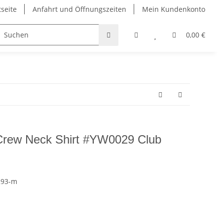
tseite
Anfahrt und Öffnungszeiten
Mein Kundenkonto
Taschen
Bekleidung
Griffbänder
Padel und Pi
0,00 €
ew Neck Shirt #YW0029 Club
293-m