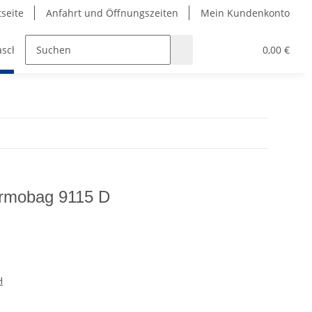
tseite
Anfahrt und Öffnungszeiten
Mein Kundenkonto
aschen
Bekleidung
Griffbänder
Padel und Pick
0,00 €
rmobag 9115 D
H